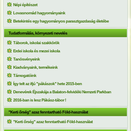
Népi építészet
Lovasnomád hagyományaink
Betekintés egy hagyományos parasztgazdaság életébe
Tudatformálás, környezeti nevelés
Táborok, iskolai szakkörök
Erdei iskola és mezei iskola
Tanösvényeink
Kiadványaink, termékeink
Támogatóink
Így telt az ifjú "pákászok" hete 2015-ben
Denevérek Éjszakája a Balaton-felvidéki Nemzeti Parkban
2016-ban is lesz Pákász-tábor !
"Kerti őrség" azaz fenntartható Föld-használat
"Kerti őrség" azaz fenntartható Föld-használat