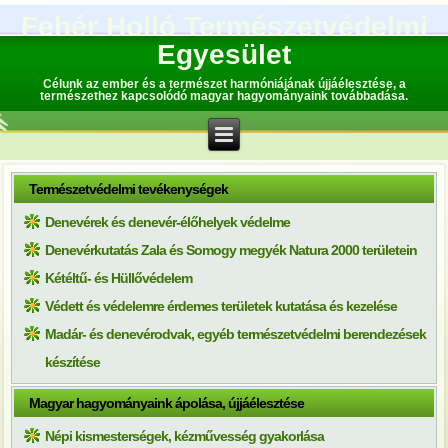
Fehér Holló Természetvédelmi
Egyesület
Célunk az ember és a természet harmóniájának újjáélesztése, a
természethez kapcsolódó magyar hagyományaink továbbadása.
Természetvédelmi tevékenységek
Denevérek és denevér-élőhelyek védelme
Denevérkutatás Zala és Somogy megyék Natura 2000 területein
Kétéltű- és Hüllővédelem
Védett és védelemre érdemes területek kutatása és kezelése
Madár- és denevérodvak, egyéb természetvédelmi berendezések
készítése
Magyar hagyományaink ápolása, újjáélesztése
Népi kismesterségek, kézművesség gyakorlása